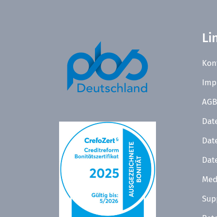
Li
Kon
Imp
AGB
Dat
Dat
Dat
Med
Sup